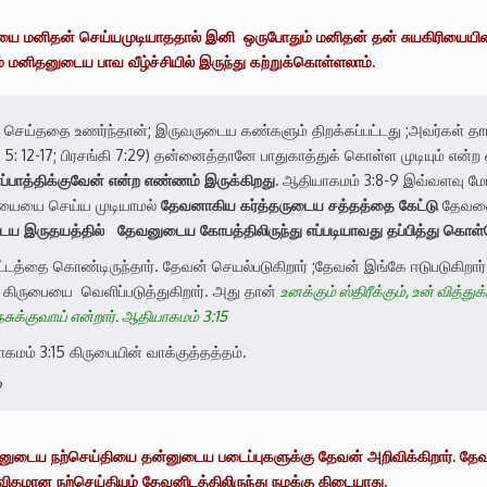
ையை
மனிதன்
செய்ய
முடியாததால்
இனி
ஒருபோதும்
மனிதன்
தன்
சுய
கிரியையி
 மனிதனுடைய பாவ வீழ்ச்சியில் இருந்து கற்றுக்கொள்ளலாம்.
வம் செய்ததை உணர்ந்தான்; இருவருடைய கண்களும் திறக்கப்பட்டது ;அவர்கள் 
 12-17; பிரசங்கி 7:29) தன்னைத்தானே பாதுகாத்துக் கொள்ள முடியும் என்
ப்பாத்திக்குவேன்
என்ற
எண்ணம்
இருக்கிறது.
ஆதியாகமம் 3:8-9 இவ்வளவு மோ
ரியையை செய்ய முடியாமல்
தேவனாகிய
கர்த்தருடைய
சத்தத்தை
கேட்டு
தேவனை 
டைய
இருதயத்தில்
தேவனுடைய
கோபத்திலிருந்து
எப்படியாவது
தப்பித்து
கொள்
ட்டத்தை கொண்டிருந்தார். தேவன் செயல்படுகிறார் ;தேவன் இங்கே ஈடுபடுகிறார
ிருபையை வெளிப்படுத்துகிறார். அது தான்
உனக்கும் ஸ்திரீக்கும், உன் வித்த
சுக்குவாய் என்றார். ஆதியாகமம் 3:15
கமம் 3:15 கிருபையின் வாக்குத்தத்தம்.
?
டைய நற்செய்தியை தன்னுடைய படைப்புகளுக்கு தேவன் அறிவிக்கிறார். தேவன்
விதமான நற்செய்தியும் தேவனிடத்திலிருந்து நமக்கு கிடையாது.