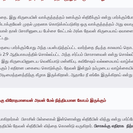
தை. இது கிருபையின் வாக்குத்தத்தம் உனக்கும் ஸ்திரீக்கும் என்று பார்க்கும்போத
 உண்டாக்குவேன் முதல் முதலாக கொடுக்கப்படுகிற ஒரு வாக்குத்தத்தம் அது ஏவ
;ஏவாள் தான் பிசாசினுடைய பேச்சை கேட்டால் அங்க தேவன் கிருபையாய் ஏவாளை ம
ட்டது.
ையை பார்க்கும்போது அந்த பயன்படுத்தப்பட்ட வார்த்தை நீடித்த காலமாய் தொட
்தல் 2:9 ஆதியாகமத்தில் சொல்லப்பட்ட அந்த சர்ப்பம் பிசாசானவன் என்று சொல்
ம் இது கிருபையினுடைய வெளிப்பாடு மன்னிப்பு. சுவிசேஷம் வல்லமையாய் வாழ்க
கும் ) எதிரான பகையை கொடுக்கும். தேவன் இன்றும் நம்முடைய வாழ்க்கையி
டிமைத்தனத்திற்கு கீழாக இருக்கிறான்
.
ஆதாமே நீ எங்கே இருக்கிறாய் என்ற
்கு
விரோதமானவன்
அவன்
மேல்
நித்தியமான
கோபம்
இருக்கும்
ோகிறார்கள் பிசாசின் பிள்ளைகள் இன்னொன்னு ஸ்திரீயின் வித்து என்று பார
தியில் தேவன் ஸ்திரீயின் வித்தை கொண்டு வருகிறார்.
பிசாசுக்கு
எதிராக
நிற