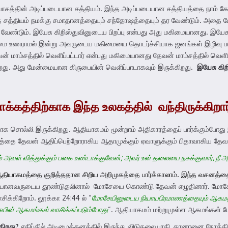
ிசுவாசத்தின் அடிப்படையான சத்தியம். இந்த அடிப்படையான சத்தியத்தை நாம்
த சத்தியம் நமக்கு சமாதானத்தையும் சந்தோஷத்தையும் தர வேண்டும். அதை போல
்டும். இயேசு கிறிஸ்துவினுடைய பிறப்பு என்பது அது மகிமையானது. இயேசு க
கிமை உணராமல் இன்று அவருடைய மகிமையை தொடர்ச்சியாக ஜனங்கள் இழிவு படுத
ன் மாம்சத்தில் வெளிப்பட்டார் என்பது மகிமையானது தேவன் மாம்சத்தில் வெளி
து. அது மேன்மையான கிருபையின் வெளிப்பாடாகவும் இருக்கிறது.
இயேசு
கிற
க்கத்திற்காக இந்த உலகத்தில்
வந்திருக்கிறா
 சொல்லி இருக்கிறது. ஆதியாகமம் மூன்றாம் அதிகாரத்தைப் பார்க்கும்போது இ
த்தை தேவன் ஆதிப்பெற்றோராகிய ஆதாமுக்கும் ஏவாளுக்கும் பிதாவாகிய தேவன் 
்கும் அவள் வித்துக்கும் பகை உண்டாக்குவேன்; அவர் உன் தலையை நசுக்குவார், நீ 
 ஆதியாகமத்தை குறித்ததான சிறிய அறிமுகத்தை பார்க்காலாம். இந்த வசனத்த
ியானவருடைய தூண்டுதலினால் மோசேயை கொண்டு தேவன் எழுதினார். மோசே ஐ
ாசிக்கிறோம். லூக்கா 24:44 ல் “
மோசேயினுடைய நியாயபிரமாணத்தையும் ஆகமத்த
யின் ஆகமங்கள் வாசிக்கப்படும்போது
“. ஆதியாகமம் மற்றுமுள்ள ஆகமங்கள் மோ
்கிறது
?
எகிப்தில் அடிமைத்தனத்தில் இருந்து விடுதலையாகி, கானானை நோக்கி