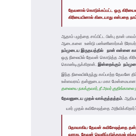
தேவனால்
கொடுக்கப்பட்ட
ஒரு
கிரிய
கிரியை
யினால்
கிடையாது என்பதை நாம்
ஆதாம் பழத்தை சாப்பிட்ட பின்பு தான் பா
ஆடைகளை உண்டு பண்ணினார்கள் (ரோமர் 5:
நம்முடைய
இருதயத்தில்
நான்
என்னை
கா
ஒரு நிலையில் தேவன் கொடுத்த அந்த கி
கொண்டிருக்கிறான்.
இன்றைக்கும்
நம்மு
இந்த நிலையிலிருந்து காப்பாற்ற தேவனே தி
உள்ளவராய் தன்னுடைய மகா மேன்மையான க
தலையை நசுக்குவார், நீ அவர் குதிங்காலை ந
தேவனுடைய
முதல்
வாக்குத்தத்தம்
. ஆதியா
யார் முதல் சுவிசேஷத்தை அறிவிக்கிறார்
பிதாவாகிய தேவன் சுவிசேஷத்தை தன்னு
வராது. தேவன் வெளிப்படுத்தாமல் எந்த