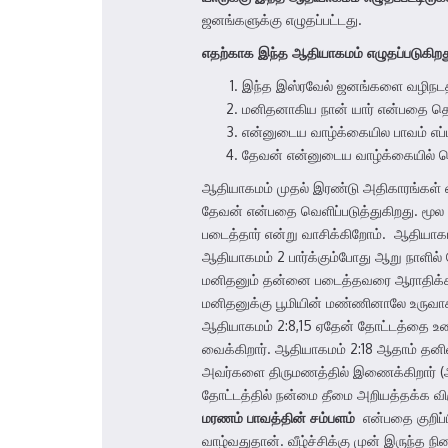
ஜனங்களுக்கு எழுதப்பட்டது.
எதற்காக
இந்த
ஆதியாகமம்
எழுதப்படுகிறத
இந்த இஸ்ரவேல் ஜனங்களை வழிநடத்
மனிதனாகிய நான் யார் என்பதை தெரி
என்னுடைய வாழ்க்கையில பாவம் எப்ப
தேவன் என்னுடைய வாழ்க்கையில் கொ
ஆதியாகமம் முதல் இரண்டு அதிகாரங்கள் எ
தேவன் என்பதை வெளிப்படுத்துகிறது. மூ
படைத்தார் என்று வாசிக்கிறோம். ஆதியாக
ஆதியாகமம் 2 பார்க்கும்போது ஆறு நாளில் 
மனிதனும் தன்னை படைத்தவரை ஆராதிக்
மனிதனுக்கு பூமியின் மண்ணினாலே உருவா
ஆதியாகமம் 2:8,15 ஏதேன் தோட்டத்தை உண
வைக்கிறார். ஆதியாகமம் 2:18 ஆதாம் தன
அவர்களை திருமணத்தில் இணைக்கிறார் (ஆதி
தோட்டத்தில் நன்மை தீமை அறியத்தக்க விர
மரணம்
பாவத்தின்
சம்பளம்
என்பதை குறிப்
வாழ்வதுதான். வீழ்ச்சிக்கு முன் இருந்