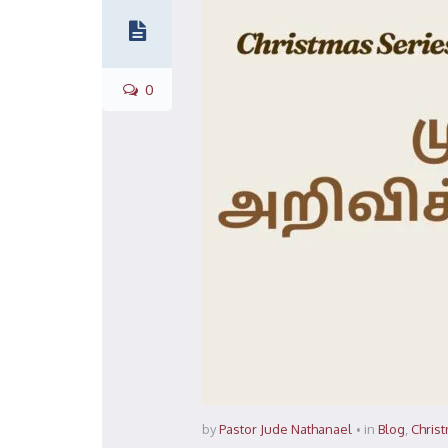
0
by
Pastor Jude Nathanael
in
Blog
,
Chris