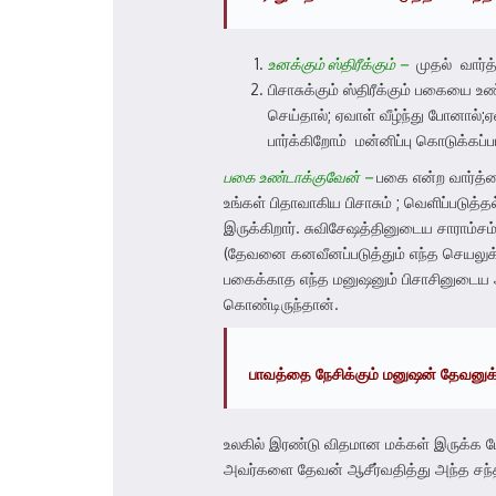
உனக்கும் ஸ்திரீக்கும் –
முதல் வார்த்
பிசாசுக்கும் ஸ்திரீக்கும் பகையை
செய்தால்; ஏவாள் வீழ்ந்து போனால்
பார்க்கிறோம் மன்னிப்பு கொடுக்கப்ப
பகை உண்டாக்குவேன் –
பகை என்ற வார்த்த
உங்கள் பிதாவாகிய பிசாசும் ; வெளிப்படுத
இருக்கிறார். சுவிசேஷத்தினுடைய சாராம்ச
(தேவனை கனவீனப்படுத்தும் எந்த செயலுக்
பகைக்காத எந்த மனுஷனும் பிசாசினுடைய அ
கொண்டிருந்தான்.
பாவத்தை
நேசிக்கும்
மனுஷன்
தேவனுக
உலகில் இரண்டு விதமான மக்கள் இருக்க ப
அவர்களை தேவன் ஆசீர்வதித்து அந்த சந்த