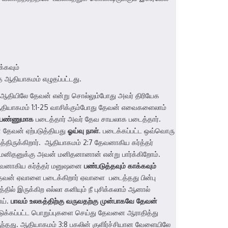
்கவும்
 ஆதியாகமம் எழுதப்பட்டது.
. ஆதியிலே தேவன் என்று சொல்லும்போது அவர் திரியேக
 ஆதியாகமம் 1:1-25 வாசிக்கும்போது தேவன் எவைகளைலாம்
ெண்ணுமாக
படைத்தார் அவர் தேவ சாயலாக படைத்தார்.
ே தேவன் ஏற்படுத்தியது
ஓய்வு
நாள்
. படைக்கப்பட்ட ஒவ்வொரு
்திருக்கிறார். ஆதியாகமம் 2:7 தேவனாகிய கர்த்தர்
மனிதனுக்கு அவன் மனிதனானான் என்று பார்க்கிறோம்.
 தேவனாகிய கர்த்தர் மனுஷனை
பண்படுத்தவும்
காக்கவும்
தேவன் ஏவாளை படைக்கிறார் ஏவாளை படைத்தது பின்பு
ல் இருக்கிற எல்லா கனியும் நீ புசிக்கலாம் ஆனால்
ாய்.
பாவம்
உலகத்திற்கு
வருவதற்கு
முன்பாகவே
தேவன்
 கொடுக்கப்பட்ட பொறுப்புகளை செய்து தேவனை ஆராதித்து
ந்தது. ஆதியாகமம் 3:8 பகலின் குளிர்ச்சியான வேளையிலே