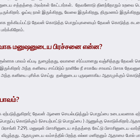
ேவனுடைய சத்தத்தை அவர்கள் கேட்டார்கள். தேவனோடு தினந்தோறும் உறவை பெ
ருக்கிறார். ஓய்வு நாள் இருக்கிறது, வேலை இருக்கிறது, திருமணம் இருக்கிறது
யாக ஐக்கியப்பட்டு தேவன் கொடுத்த பொறுப்புகளையும் தேவன் கொடுத்த கடமை
பார்க்கிறோம்.
ிவாக
மனுஷனுடைய
பிரச்சனை
என்ன
?
குள்ளாக பாவம் எப்படி நுழைந்தது, ஏவாளை சர்ப்பமானது வஞ்சித்தது தேவன்
ருக்கிறார் அந்த கனியை சாப்பிடும் நாளிலே நீ சாகவே சாவாய் பிசாசு தேவனு
ி அந்த கனியை புசிக்க செய்து தன்னுடைய புருஷனாகிய ஆதாமுக்கும் கொடுத்த
பாவம்
?
படுத்துகிறார்; தேவன் ஆணை செயல்படுத்தும் பொறுப்பை உடையவனாக ஏற்
பொறுப்பு கொடுக்கும் (செயற்பாட்டு பொறுப்பை ) ஆணுக்கு கொடுக்கிறார்.ஆதாம
; பிரசங்கி 7:29). மனுஷன் பிசாசினுடைய சத்தத்தை கேட்டு பிசாசினுடைய வார்த
ாக விழுந்தது. ஆதாமுடைய வம்சத்தில் பிறந்த எல்லா மனிதனும் ஆதாமை போல் ப