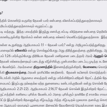
ு
?
திக் கொண்டு வருகிற தேவன் யார் என்பதை விளக்கப்படுத்துவதற்காகவும்
யப்படுத்துவதற்காகவும் எழுதப்பட்டது
டி வந்தது, இந்த பாவத்தில் இருந்து எனக்கு எப்படி விடுதலை என்பதை தெரிவிக
ண்டிருக்கிற நோக்கம் என்ன என்பதை எல்லாம் வெளிப்படுத்துவதற்காக இந்த
ன்ன கூறுகிறது ஆதியாகமம் 1:1 – தேவன் யார்? என்று அறிமுகப்படுத்துகிறது
ல பாஷையில்
ஏலோகிம்
என்று சொல்லும்போது அது திரித்துவத்தை குறிக்கிறது.
மம் 1:26 பார்க்கும்போது திரியேக தேவன் மனிதனை படைத்தார் அவர்
ஆணும்
ப
தேவன் எல்லாவற்றையும் படைத்து வீழ்ச்சிக்கு முன்பாகவே படைப்பு முடிந்த உடன
க வேண்டும். அவர்களை
திருமணத்தில்
இணைத்திருக்கிறார்,
வேலையை
கொடுத
க்கி
ஜீவசுவாசத்தை
அவன் நாசியிலே ஊதினார். தேவன் உயிரைக் கொடுத்தார் 
்டாக்கி அதில் ஆதாமை வைத்தார் என்று பார்க்கிறோம்.ஏதேன் தோட்டத்தில்
ிமையாய் இருப்பது நல்லதல்ல ஏற்ற துணையை உண்டாக்குவேன் என்று சொல்லி 
யாகமம் 2:21-22). ஆதியாகமம் 2:16,17 தேவன் சொல்லி இருக்கிறார் தோட்டத்தி
ுட்சத்தின் கனியை புசிக்க வேண்டாம் அதை புசிக்கும் நாளிலே நீ சாகவே சாவ
பிட்டு இருக்கிறார்.தேவனுக்கு கீழ்படிந்து அந்த கீழ்படிதல் மூலமாக தனக்கு
த நிலை ஆதாமும் ஏவாளும் பூரணமான நிலையில் தேவனோடு நெருக்கமான உறவு இரு