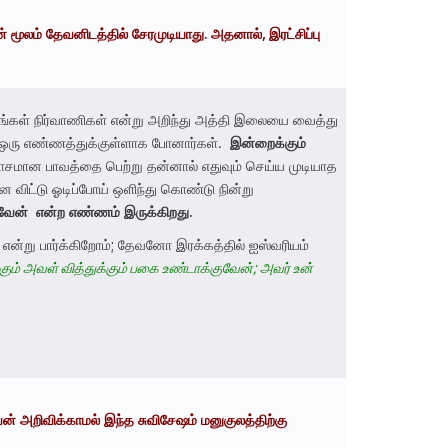
ன்
மூலம்
தேவனிடத்தில்
சேர
முடியாது
.
அதனால்
,
இரட்சிப்பு
தாங்கள் நிர்வாணிகள் என்று அறிந்து அத்தி இலையை வைத்து
ற ஒரு எண்ணத்துக்குள்ளாக போனார்கள்.
இன்றைக்கும்
சமான பாவத்தை பெற்று தன்னால் எதுவும் செய்ய முடியாத
விட்டு ஓடிப்போய் ஒளிந்து கொண்டு நின்று
வேன்
என்ற
எண்ணம்
இருக்கிறது.
் என்று பார்க்கிறோம்; தேவனோ இரக்கத்தில் ஐஸ்வரியம்
ுக்கும் அவள் வித்துக்கும் பகை உண்டாக்குவேன்; அவர் உன்
 அறிவிக்காமல் இந்த சுவிசேஷம் மனுகுலத்திற்கு