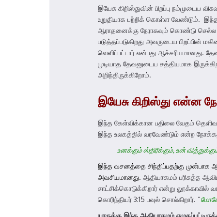
இயேசு கிறிஸ்துவின் பிறப்பு நம்முடைய வ
உறுதியாக பற்றிக் கொள்ள வேண்டும். இந்
ஆராதனைக்கு நேராகவும் கொண்டு செல்ல வேண
படுத்தப்படுகிறது அவருடைய பிறப்பின் ம
வெளிப்பட்டார் என்பது ஆச்சரியமானது. தேவ
முடியாத தேவனுடைய சத்தியமாக இருக்கிற
அறிந்திருக்கிறோம்.
இயேசு கிறிஸ்து என்ன
நோ
இந்த கேள்விக்கான பதிலை வேதம் தெளிவாக
இந்த உலகத்தில் வரவேண்டும் என்ற நோக்க
உனக்கும் ஸ்திரீக்கும், உன் வித்துக
இந்த வசனத்தை சிந்திப்பதற்கு முன்பாக
அவசியமானது.
ஆதியாகமம் பரிசுத்த ஆவ
சாட்சிக்கொடுக்கிறார் என்று லூக்காவில் வ
கொரிந்தியர் 3:15 பவுல் சொல்கிறார். “
மோசே
யாருக்கு
இந்த
ஆதியாகமம்
எழுதப்பட்டிருக