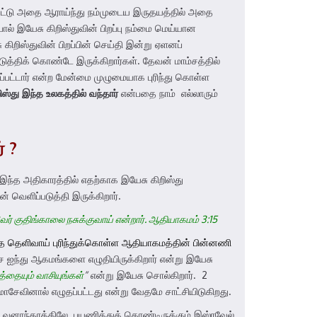
 கேட்டு அதை ஆராய்ந்து நம்முடைய இருதயத்தில் அதை
் இயேசு கிறிஸ்துவின் பிறப்பு நம்மை மெய்யான
ிறிஸ்துவின் பிறப்பின் செய்தி இன்று ஏளனப்
்திக் கொண்டே இருக்கிறார்கள். தேவன் மாம்சத்தில்
ப்பட்டார் என்ற மேன்மை முழுமையாக புரிந்து கொள்ள
ிஸ்து
இந்த
உலகத்தில்
வந்தார்
என்பதை நாம் எல்லாரும்
ர்
?
ந்த அதிகாரத்தில் எதற்காக இயேசு கிறிஸ்து
வெளிப்படுத்தி இருக்கிறார்.
அவர் குதிங்காலை நசுக்குவாய் என்றார். ஆதியாகமம் 3:15
ை தெளிவாய் புரிந்துக்கொள்ள ஆதியாகமத்தின் பின்னணி
ந்து ஆகமங்களை எழுதியிருக்கிறார் என்று இயேசு
ையும் வாசியுங்கள்
“
என்று இயேசு சொல்கிறார். 2
சேவினால் எழுதப்பட்டது என்று வேதமே சாட்சியிடுகிறது.
 வனாந்தரத்திலே பயணித்துக் கொண்டிருக்கும் இஸ்ரவேல்