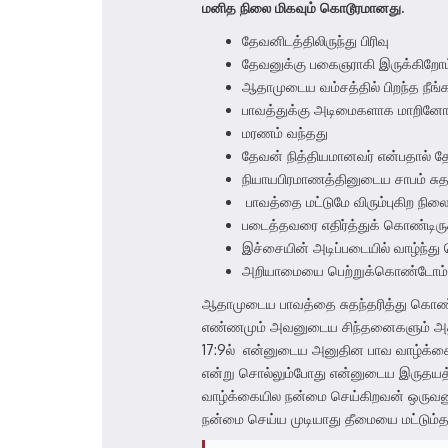
மனித
நிலை மிகவும் கொடூரமானது.
தேவனிடத்திலிருந்து பிரிவு
தேவனுக்கு பகைஞராகி இருக்கிறோம
ஆதாமுடைய வம்சத்தில் பிறந்த நீங்
பாவத்துக்கு அடிமைகளாக மாறினோ
மரணம் வந்தது
தேவன் நித்தியமானவர் என்பதால் 
நியாயபிரமாணத்தினுடைய சாபம் சுத
பாவத்தை மட்டுமே விரும்புகிற நில
படைத்தவரை எதிர்த்துக் கொண்டிர
இச்சையின் அடிப்படையில் வாழ்ந்து
அறியாமையை பெற்றுக்கொண்டோம்
ஆதாமுடைய பாவத்தை சுதந்தரித்து கொண்டத
எண்ணமும் அவனுடைய சிந்தனைகளும் அதன் 
17:9ல் என்னுடைய அனுதின பாவ வாழ்க்கை
என்று சொல்லும்போது என்னுடைய இருதயத
வாழ்க்கையில நன்மை செய்கிறவன் ஒருவனு
நன்மை செய்ய முடியாது தீமையை மட்டும்