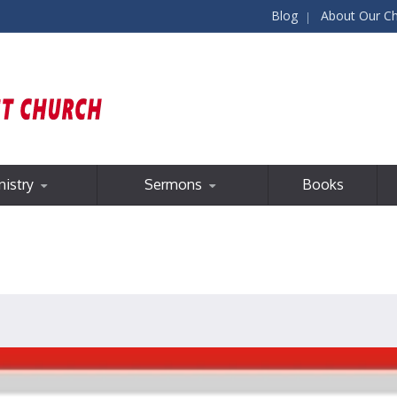
Blog
About Our C
nistry
Sermons
Books