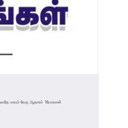
மீறுவதே பாவம் வேத ஆதாரம் 1யோவான்