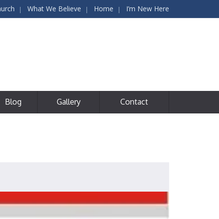
hurch
What We Believe
Home
I’m New Here
Blog
Gallery
Contact