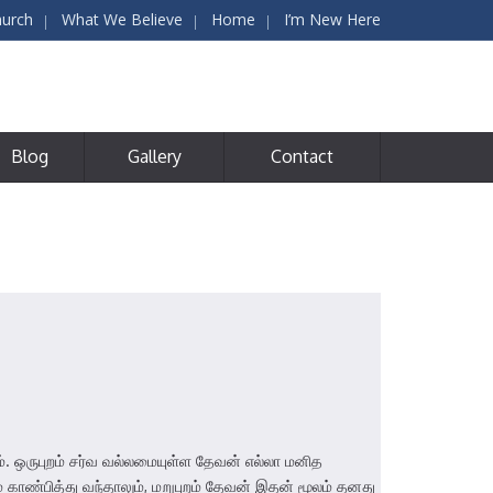
hurch
What We Believe
Home
I’m New Here
Blog
Gallery
Contact
். ஒருபுறம் சர்வ வல்லமையுள்ள தேவன் எல்லா மனித
காண்பித்து வந்தாலும், மறுபுறம் தேவன் இதன் மூலம் தனது