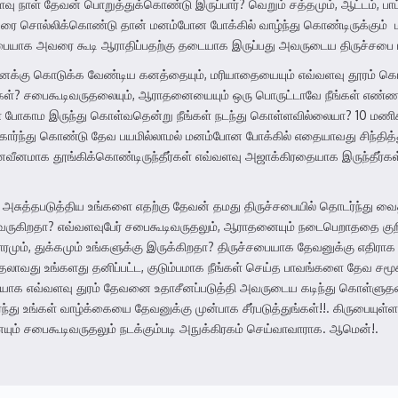
ளவு நாள் தேவன் பொறுத்துக்கொண்டு இருப்பார்? வெறும் சத்தமும், ஆட்டம்
யரை சொல்லிக்கொண்டு தான் மனம்போன போக்கில் வாழ்ந்து கொண்டிருக்கும் 
பையாக அவரை கூடி ஆராதிப்பதற்கு தடையாக இருப்பது அவருடைய திருச்சபை ம
க்கு கொடுக்க வேண்டிய கனத்தையும், மரியாதையையும் எவ்வளவு தூரம் கொ
்கள்? சபைகூடிவருதலையும், ஆராதனையையும் ஒரு பொருட்டாவே நீங்கள் எண்ணவ
 போகாம இருந்து கொள்வதென்று நீங்கள் நடந்து கொள்ளவில்லையா? 10 மணிக
ர்ந்து கொண்டு தேவ பயமில்லாமல் மனம்போன போக்கில் எதையாவது சிந்தி
வீனமாக தூங்கிக்கொண்டிருந்தீர்கள் எவ்வளவு அஜாக்கிரதையாக இருந்தீர்கள்
ை அசுத்தபடுத்திய உங்களை எதற்கு தேவன் தமது திருச்சபையில் தொடர்ந்து 
்கு வருகிறதா? எவ்வளவுபேர் சபைகூடிவருதலும், ஆராதனையும் நடைபெறாததை க
பாரமும், துக்கமும் உங்களுக்கு இருக்கிறதா? திருச்சபையாக தேவனுக்கு எதிரா
ுதலாவது உங்களது தனிப்பட்ட, குடும்பமாக நீங்கள் செய்த பாவங்களை தேவ சமூ
சபையாக எவ்வளவு துரம் தேவனை உதாசீனப்படுத்தி அவருடைய கடிந்து கொள்ளுத
ணர்ந்து உங்கள் வாழ்க்கையை தேவனுக்கு முன்பாக சீர்படுத்துங்கள்!!. கிருப
யும் சபைகூடிவருதலும் நடக்கும்படி அநுக்கிரகம் செய்வாவாராக. ஆமென்!.