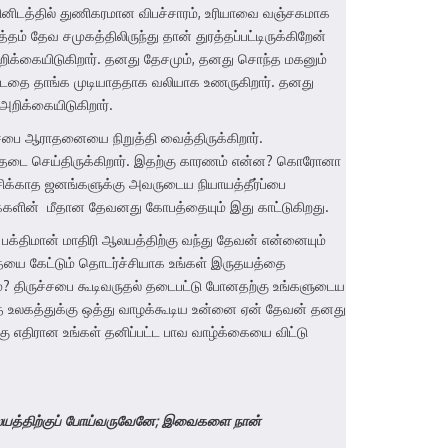
ாளினிடத்தில் துணிகரமான விபச்சாரம், உரியாவை வஞ்சகமாக
 தேவ சமுகத்திலிருந்து தான் துரத்தப்பட்டிருக்கிறேன்
அறிக்கையிடுகிறார். தனது தேசமும், தனது சொந்த மகனும்
்பட்டதை தாங்க முடியாததாக வலியாக உணருகிறார். தனது
அறிக்கையிடுகிறார்.
ச்சபை ஆராதனையை நிறுத்தி வைத்திருக்கிறார்.
டி தடை செய்திருக்கிறார். இதற்கு காரணம் என்ன? கொரோனா
க்காத ஜனங்களுக்கு அவருடைய நியாயத்தீர்ப்பை
 மக்களின் மீதான தேவனது கோபத்தையும் இது காட்டுகிறது.
 பக்திமான் மாதிரி ஆலயத்திற்கு வந்து தேவன் என்னையும்
்தையை கேட்டும் தொடர்ச்சியாக உங்கள் இருதயத்தை
்? திருச்சபை கூடிவருதல் தடைபட்டு போனதற்கு உங்களுடைய
உலகத்துக்கு ஒத்து வாழக்கூடிய உன்னை ஏன் தேவன் தனது
ு எதிரான உங்கள் தனிப்பட்ட பாவ வாழ்க்கையை விட்டு
லயத்திற்குப் போய்வருவேனே
;
இவைகளை நான்