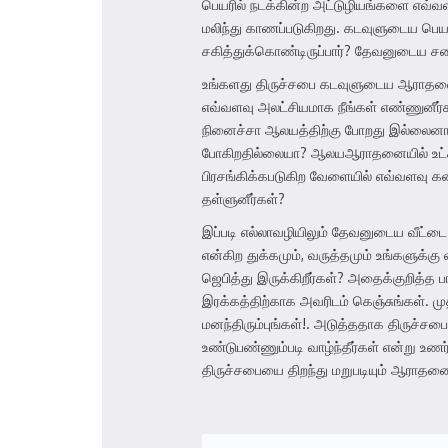
பெயரில் நடக்கின்ற அட்டுழியங்களை எவ்வ
மலிந்து காணப்படுகிறது. கடவுளுடைய பெ
சகித்துக்கொண்டிருப்பார்? தேவனுடைய ச
உங்களது திருச்சபை கடவுளுடைய ஆராதனை
எவ்வளவு அலட்சியமாக நீங்கள் எண்ணுனீர
நினைச்சா ஆலயத்திற்கு போறது இல்லைனா
போகிறதில்லையா? ஆலயஆராதனையில் உட்கா
பிரசங்கிக்கபடுகிற வேளையில் எவ்வளவு கன
தள்ளுனீர்கள்?
இப்படி எல்லாவழியிலும் தேவனுடைய வீட்ட
என்கிற துக்கமும், வருத்தமும் உங்களுக
ஜெபித்து இருக்கிறீர்கள்? அதைக்குறித்த 
இரக்கத்திற்காக அவரிடம் கெஞ்சுங்கள். ம
மனந்திரும்புங்கள்!. அடுத்ததாக திருச்
உண்டுபண்ணும்படி வாழ்ந்தீர்கள் என்று உ
திருச்சபையை திறந்து மறுபடியும் ஆராதனை