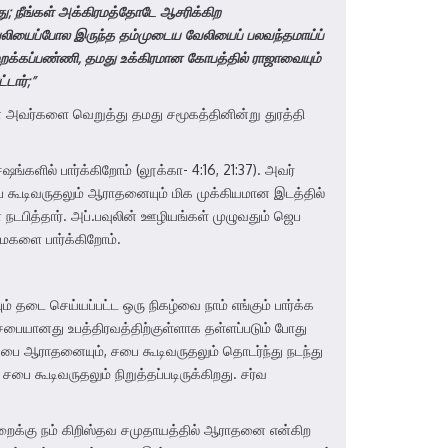
து
;
நீங்கள் அக்கிரமத்தோடே ஆசரிக்கிற
் வேலியைப்போல இருந்த தம்முடைய வேலியைப் பலவந்தமாய்ப்
மறக்கப்பண்ணி
,
தமது உக்கிரமான கோபத்தில் ராஜாவையும்
்டார்
;
”
அவர்களை வெறுத்து தமது சமூகத்தினின்று துரத்தி
ில் பார்க்கிறோம் (லூக்கா- 4:16, 21:37). அவர்
 கூடிவருதலும் ஆராதனையும் மிக முக்கியமான இடத்தில்
டபித்தார். அப்.பவுலின் ஊழியங்கள் முழுவதும் ஜெப
்மைகளை பார்க்கிறோம்.
 தடை செய்யப்பட்ட ஒரு நிகழ்வை நாம் எங்கும் பார்க்க
ச்சபையானது உபத்திரவத்திற்குள்ளாக தள்ளப்படும் போது
ச்சபை ஆராதனையும், சபை கூடிவருதலும் தொடர்ந்து நடந்து
ை கூடிவருதலும் நிறுத்தப்படிருக்கிறது. சர்வ
க்கு நம் கிறிஸ்தவ சமுதாயத்தில் ஆராதனை என்கிற