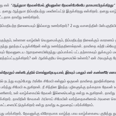
ோது என்
“ஆத்துமா தேவன்மேல்
,
ஜீவனுள்ள தேவன்மேலேயே தாகமாயிருக்கிறது”
். தனது ஆத்துமா நிம்மதியற்று பலவீனப்பட்டு இருக்கிறது என்கிறார். தனது 
ட்டதாக தாவீது உணர்கிறார்.
்மதியற்ற நிலையையும் இவ்வாறு உணர்கிறார்? 2 வது வசனத்தின் பின்பகுதியில
ும், உள்ளான வாழ்வின் வெறுமைக்கும், நிம்மதியற்ற நிலைக்கும் காராணம் தான
்து துரத்தபட்டிருக்கிறேன் என்று உணர்ந்ததினால்தான். தாவீதை சுற்றி பல்வே
காகவும் தேவனுடைய ஆராதனையிலிருந்து புறம்பாக்கப் பட்டதற்காகவும் துக்கமு
ரத்தப்பட்டிருக்கிறார்? ஏன் ஆவிக்குரிய வெறுமையில் உள்ளார்? ஏன் அவருக்கு 
ள்தோறும் என்னிடத்தில் சொல்லுகிறபடியால்
,
இரவும் பகலும் என் கண்ணீரே எனக
ில் நடந்து வரும்போது அங்கே சிமேயி என்னும் ஒருவன் தாவீதை தூஷிக்கிறதை ந
பார்த்து சிமேயி கூறுகிறான். நீ சிந்தின இரத்த பழிகளுக்கு தக்கதாக தேவன் உ
்ணினார், உன் வாழ்க்கையில் தேவன் இல்லையென்று என்று கூறுகிறான். தாவீ
க்கிறார். தாவீதின் சேவகன் அபிசாய் சிமேயின் வார்த்தைகளினால் அவனை கொல
்டளையிட்டுருக்கிறார் என்று தாவீது கூறுவதைப் பார்க்கிறோம்.
 பார்க்கிறார். தேவனுக்கு விரோதமாக வாழ்ந்த பாவ வாழ்க்கையை குறித்து துக