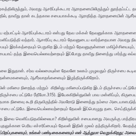
்திலிருந்தும், அவரது ஆசரிப்புக்கூடார ஆராதனையிலிருந்தும் துரத்தப்பட்ட 
த்தில், தாவீது தான் கடந்தகால சபையாகக்கூடி ஆராதித்த ஆராதனையின் ஆசீ
 ஏற்பாட்டில் ஆசரிப்புக்கூடாரம் என்பது தேவ மக்கள் தேவனுக்காக ஆராதனைய
்படுத்தி வந்தார். ஆசாரிப்பு கூடாரம் தேவனுடைய வார்த்தையான அவரது நியா
பையும் இரக்கத்தையும் பெறுகிற இடம் மற்றும் தேவனுகுள்ளான மகிழ்ச்சியைய
கிருபையாய் தந்த இவையெல்லாவற்றையும் இப்போது தாவீது நினைத்து பார்த்த
ிலை இதுதான். சர்வ வல்லமையுள்ள தேவனே உலகம் முழுவதும் திருச்சபை கூடி
 நன்மைகளையும், ஆசீர்வாதங்களையும் இழந்திருக்கிறோம்.
ஸ்துவின் மகிமை நிறைந்த மற்றும் கிறிஸ்து மகிமைப்படுகிற இடம் திருச்சபை மட்
ருச்சபை மட்டுமே (1தீமோ.3:15). இயேசுகிறிஸ்துவின் பாவ மன்னிப்பும், கிருபையு
தமாக நினைவு கூறி திருவிருந்தில் அவரோடு இணைத்து நம்மை அடையாளபடுத்து
பை மட்டுமே. இவையெல்லாவற்றையும் தேவன் இப்பொழுது தடை செய்திருக்கிறார்.
தை இவை வெளிப்படுதவில்லையா? கிறிஸ்துவின் சபையானது அவருக்கு பாத்தி
ுதலுக்கான பெரிய எச்சரிப்பையும் தேவன் இதின் மூலம் தந்திருக்கிறார். வேதத்
்பிறப்புகளையும்
,
உங்கள் பண்டிகைகளையும் என் ஆத்துமா வெறுக்கிறது
;
அவைகள