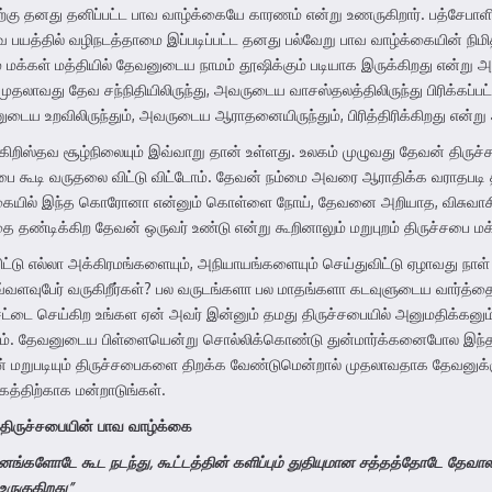
டதற்கு தனது தனிப்பட்ட பாவ வாழ்க்கையே காரணம் என்று உணருகிறார். பத்சேப
தில் வழிநடத்தாமை இப்படிப்பட்ட தனது பல்வேறு பாவ வாழ்க்கையின் நிமித்தம்
ே மக்கள் மத்தியில் தேவனுடைய நாமம் தூஷிக்கும் படியாக இருக்கிறது என்று 
ுதலாவது தேவ சந்நிதியிலிருந்து, அவருடைய வாசஸ்தலத்திலிருந்து பிரிக்கப
 உறவிலிருந்தும், அவருடைய ஆராதனையிருந்தும், பிரித்திரிக்கிறது என்று 
 கிறிஸ்தவ சூழ்நிலையும் இவ்வாறு தான் உள்ளது. உலகம் முழுவது தேவன் திரு
ச்சபை கூடி வருதலை விட்டு விட்டோம். தேவன் நம்மை அவரை ஆராதிக்க வராதப
 வகையில் இந்த கொரோனா என்னும் கொள்ளை நோய், தேவனை அறியாத, விசுவாசி
்தை தண்டிக்கிற தேவன் ஒருவர் உண்டு என்று கூறினாலும் மறுபுறம் திருச்சபை
ிட்டு எல்லா அக்கிரமங்களையும், அநியாயங்களையும் செய்துவிட்டு ஏழாவது நாள்
 எவ்வளவுபேர் வருகிறீர்கள்? பல வருடங்களா பல மாதங்களா கடவுளுடைய வார்த
டை செய்கிற உங்கள ஏன் அவர் இன்னும் தமது திருச்சபையில் அனுமதிக்கனும
ணம். தேவனுடைய பிள்ளையென்று சொல்லிக்கொண்டு துன்மார்க்கனைபோல இந்த 
ன் மறுபடியும் திருச்சபைகளை திறக்க வேண்டுமென்றால் முதலாவதாக தேவனுக்க
கத்திற்காக மன்றாடுங்கள்.
திருச்சபையின் பாவ வாழ்க்கை
னங்களோடே கூட நடந்து
,
கூட்டத்தின் களிப்பும் துதியுமான சத்தத்தோடே தேவா
உருகுகிறது
”