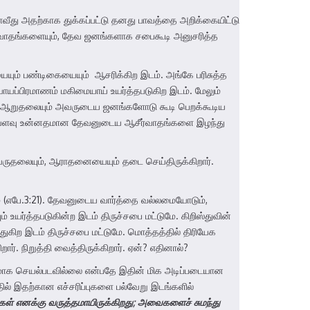
தாவீது அதற்காக துக்கப்பட்டு தனது பாவத்தை அறிக்கையிட்டு
ர்வாதங்களையும், தேவ ஜனங்களாக சபைகூடி அனுசரித்த
ையும் பண்டிகையையும் ஆசரிக்கிற இடம். அங்கே பரிசுத்த
யப்பிரமாணம் மகிமையாய் உயர்த்தபடுகிற இடம். மேலும்
ும், ஆறுதலையும் அவருடைய ஜனங்களோடு கூடி பெறக்கூடிய
ு எவ்வளவு உன்னதமான தேவனுடைய ஆசீர்வாதங்களை இழந்து
வருதலையும், ஆராதனையையும் தடை செய்திருக்கிறார்.
டுமே (எபே.3:21). தேவனுடைய வார்த்தை வல்லமையோடும்,
ம் உயர்த்தபடுகின்ற இடம் திருச்சபை மட்டுமே. கிறிஸ்துவின்
கிற இடம் திருச்சபை மட்டுமே. மொத்தத்தில் திரியேக
 நிறுத்தி வைத்திருக்கிறார். ஏன்? எதினால்?
ரமாக செயல்படவில்லை என்பதே இதின் மிக அடிப்படையான
தில் இதற்கான எச்சரிப்புகளை பல்வேறு இடங்களில்
் எனக்கு வருத்தமாயிருக்கிறது
;
அவைகளைச் சுமந்து