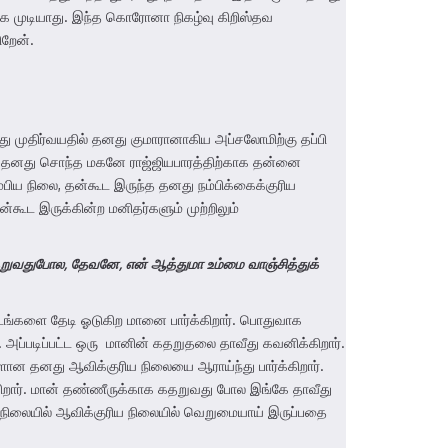
க்க முடியாது. இந்த கொரோனா நிகழ்வு கிறிஸ்தவ
ிறேன்.
து முதிர்வயதில் தனது குமாரானாகிய அப்சலோமிற்கு தப்பி
றார். தனது சொந்த மகனே ராஜ்ஜியபாரத்திற்காக தன்னை
ம்பிய நிலை, தன்கூட இருந்த தனது நம்பிக்கைக்குரிய
்கூட இருக்கின்ற மனிதர்களும் முற்றிலும்
தறுவதுபோல
,
தேவனே
,
என் ஆத்துமா உம்மை வாஞ்சித்துக்
தடங்களை தேடி ஓடுகிற மானை பார்க்கிறார். பொதுவாக
். அப்படிப்பட்ட ஒரு மானின் கதறுதலை தாவீது கவனிக்கிறார்.
ான தனது ஆவிக்குரிய நிலையை ஆராய்ந்து பார்க்கிறார்.
கிறார். மான் தண்ணீருக்காக கதறுவது போல இங்கே தாவீது
நிலையில் ஆவிக்குரிய நிலையில் வெறுமையாய் இருப்பதை