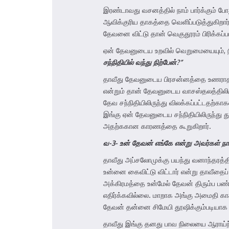
இரண்டாவது வசனத்தில் நாம் பார்க்கும் ப
ஆவிக்குரிய தாகத்தை வெளிப்படுத்துகிறார
தேவனை விட்டு தான் வெகுதூரம் பிரிக்கப்ப
ஏன் தேவனுடைய உறவில் வெறுமையையும், நிம
சந்நிதியில் வந்து நிற்பேன்
?
”
தாவீது தேவனுடைய பிரசன்னத்தை உணராததற்க
என்றும் தான் தேவனுடைய வாசஸ்தலத்திலிருந
தேவ சந்நிதியிலிருந்து விலக்கப்பட்டதற்
இங்கு ஏன் தேவனுடைய சந்நிதியிலிருந்து து
அதற்ககான காரணத்தை கூறுகிறார்.
வ-3- உன் தேவன் எங்கே என்று அவர்கள் நா
தாவீது அப்சலோமுக்கு பயந்து வனாந்தரத்த
உன்னை கைவிட்டு விட்டார் என்று தாவீதைப் 
அக்கிரமத்தை உன்மேல் தேவன் திரும்ப பண
எதிர்க்கவில்லை. மாறாக அங்கு அமைதி கா
தேவன் தன்னை சிமேயி தூஷிக்கும்படியாக கட
தாவீது இங்கு தனது பாவ நிலையை ஆராய்ந்து