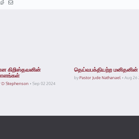
ான கிறிஸ்தவனின்
தெய்வபக்தியற்ற மனிதனின்
ளங்கள்
by
Pastor Jude Nathanael
Aug 26
r D Stephenson
Sep 02 2024