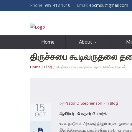
Phone:
999 418 1010
Email:
ebcmdu@gmail.com
Home
About
Mi
திருச்சபை கூடிவருதலை த
Home
/
Blog
/ திருச்சபை கூடிவருதலை தடை செய்த தேவன்
15
by
Pastor D Stephenson
in
Blog
OCT
ஆசிரியர் : போதகர் G. மார்க்
உலக நாடுகள் அனைத்திலும் மரண ஓலங்களும்
இனத்தினுடைய பாவத்திற்கு எதிரான தனது க