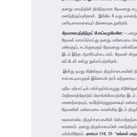
தனது பாவத்தின் நிமித்தமாக தேவனது சமுகத
மனந்திரும்புகிறான். இங்கே 4 வது வசன
பண்டிகைகளையும் நினைவுகூறுகிறார்.
தேவாலயத்திற்குப் போய்வருவேனே
;
–
பழைய
தேவன் வாசம்செய்து தனது மகிமையை வெளிப
பலிகளும், சடங்குகளும் தேவனது மன்னிப்
இடம் இந்த ஆசரிப்புக்கூடாரம். தேவன் 
விட்டேன் என்று துக்கப்படுகிறார்.
இன்று நமது கிறிஸ்தவ திருச்சபைகளின் ந
சபைகூடிவருதல் இல்லாமல் நாம் எத்தகைய
புதிய ஏற்பாட்டில் பார்க்கும்பொழுது கிறி
அதிகாரத்தோடும் பிரசங்கிக்கபடுகிற இடம் தி
மரணத்தையும், உயிர்த்தெலுதலையும் உன்ன
தேவனின் மகிமையை காண்கிற இடம் திருச்ச
உலகளாவிய திருச்சபைகளின் பின்மாற்றத்
காரணம். தனது திருச்சபையின் மனந்திரும்ப
பார்க்கிறோம்.
ஏசாயா 1:14, 13- “உங்கள் மாதப