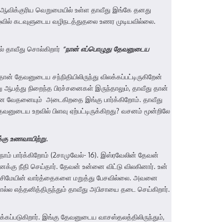
ஆவிக்குரிய வெறுமையில் உள்ள தாவீது இங்கே தனது
வாழ்வில் கடவுளுடைய வழிநடத்துதலை உணர முடியவில்லை.
் தாவீது சொல்கிறார்
“நான் எப்பொழுது தேவனுடைய
் தேவனுடைய சந்நிதியிலிருந்து விலக்கப்பட்டிருகிறேன்
று ஆபத்து நிறைந்த பிரச்சனைகள் இருந்தாலும், தாவீது தான்
ம் மன வேதனையும் அடைகிறதை இங்கு பார்க்கிறோம். தாவீது
தேவனுடைய உறவில் பிளவு ஏற்பட்டிருக்கிறது? வசனம் மூன்றிலே
்கு உணவாயிற்று
.
ாம் பார்க்கிறோம் (2சாமுவேல்- 16). இஸ்ரவேலின் தேவன்
னக்கு நீதி செய்தார். தேவன் உன்னை விட்டு விலகினார். உன்
து சிமேயின் வார்த்தைகளை மறுத்து பேசவில்லை. அவனை
்ல எத்தனித்திருந்தும் தாவீது அபிசாயை தடை செய்கிறார்.
்கப்படுகிறார். இங்கு தேவனுடைய வாசஸ்தலத்திலிருந்தும்,