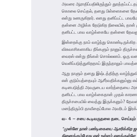
அவரை ஆராதிப்பதிலிருந்தும் துரத்தப்பட்
கொலை செய்தல், தனது பிள்ளைகளை தேவ பயத்
என்று உணருகிறார். எனது தனிப்பட்ட பாவம
தன்னை அழிக்க தேடுகிற நிலையில், தான் ம
தனிபட்ட பாவ வாழ்க்கையே தன்னை தேவனுடைய
இன்றைக்கு நாம் வாழ்ந்து கொண்டிருக்கிற
விசுவாசிகளாகிய நீங்களும் நானும் திரு
வைரஸ் என்று நீங்கள் சொல்லலாம். ஒரு
வெளிப்படுத்துகிறதாய் இருந்தாலும் பாவத
ஆறு நாளும் தனது இஷ்டத்திற்கு வாழ்ந்துவ
என் குடும்பத்தையும் ஆசீர்வதிக்கனும்னு
கடினபடுத்தி அவருடைய வார்த்தையை அசட்
தனிபட்ட பாவ வாழ்க்கைதான் முதல் கார
திருச்சபையில் வைத்து இருக்கனும்? தேவ
மனந்திரும்பி தாவீதைப்போல அவரிடம் இரக்
வ-
4 –
சபை கூடிவருதலை தடை செய்யும் 
“
முன்னே நான் பண்டிகையை ஆசரிக்கிற ஜ
நினைக்கும்போது என் உள்ளம் எனக்குள்ளே 