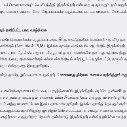
டை படிப்பினைகளையும் வெளிபடுத்தி இருக்கிறார் என்பதை ஒருபோதும் நாம் மறு
ாரியமும் என்ன என்பதை வேத அடிப்படையில் சுருக்கமாக பார்க்க உங்களை அழைக்க
ம் தனிப்பட்ட பாவ வாழ்க்கை
ும் ஒரே பின்னணியில் எழுதப்பட்டவை. இந்த சங்கீதத்தின் பின்னணி- தாவீது தன
 சங்கீதம் (2சாமுவேல்-15,16). இங்கே தாவீது மிகப்பெரிய ஆபத்தில் இருக்கி
காலம் தான் ஆட்சிசெய்து பராமரித்து வந்த சுய ஜனங்களே தனக்கு எதிராக திரு
த நிலை, ஆக மொத்தம் எல்லாபக்கத்திலும் சுற்றிலும் நெருக்கபட்டு, தானும் தன
ந்த சங்கீதத்தை இயற்றுகிறார்.
டு தாவீது இப்படியாக கூறுகிறார்
“
மானானது நீரோடைகளை வாஞ்சித்துக் க
ு வனவிலங்குகளை பார்க்ககூடிய சூழ்நிலையில் இருக்கிறார். அங்கே தண்ணீர் 
ோழுது கதறுவதை காட்டிலும், தண்ணீர் உள்ள இடத்தை தேடி வெகுதூரம் கதறி ஓடும
யும் அந்த மானைப்போல இருப்பதாக உணருகிறார். இங்கே தாவீது தேவனுக்குள்ள
வுளுடைய உறவிலிருந்து முற்றிலும் பிரிக்கப்பட்டவராக தாவீது தன்னை உணரு
ிற்காக கதறுகிறார். தேவன் தன்னோடு இருக்கிறார் என்கிற நம்பிக்கையற்ற 