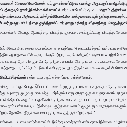
ைகளைக் கொண்டுவரவேண்டாம்
;
தூபங்காட்டுதல் எனக்கு அருவருப்பாயிருக்கிற
்டத்தையும் நான் இனிச் சகிக்கமாட்டேன்.” புலம்பல் 2: 6, 7 – “தோட்டத்தின
ஸ்தலங்களை அழித்தார்
;
கர்த்தர்சீயோனிலே பண்டிகையையும் ஓய்வுநாளையும் 
வர் தமது பலிபீடத்தை ஒழித்துவிட்டார்
;
தமது பரிசுத்த ஸ்தலத்தை வெறுத்துவிட
பண்ணி அவரது ஆலயத்தை பரிசுத்த குளைச்சலாக்கும்போது பரிசுத்த தேவன் 
ல் ஆலய ஆராதனையை எவ்வளவு கனத்தோடு கடைபிடித்தார் என்பதை சுவிசேஷங்கள
்திய ஆராதனையில் அவர் பங்குபெற்றார். அப்போஸ்தலர்களுடைய வாழ்வில் சபை
்சபையாக கூடி ஆராதிக்கும் போதே திருச்சபையில் அசாதாரண செயல்களை தேவன் ந
ருந்ததை பார்க்கிறோம். நிருபங்கள் முழுவதும் திருச்சபை கூடிவருதலின் மேன
டுவிடாதிருங்கள்
என்ற மாபெரும் எச்சரிப்பை பார்க்கிறோம்.
்து பார்க்கும்போது இப்படிபட்ட உலகம் முழுவதுமாக கூடிவருதலும் ஆராதனையும்
ுந்து வரலாறு முழுவதுமாக உற்று பார்க்கும்போது ஏதோ ஒரு சில நாடுகளில் திரு
்கிறோம். ஒரு சில பகுதிகளில் திருச்சபைகள் மூடப்பட்டாலும் மறுபுறம் திரு
ால் நாம் பார்க்ககூடிய இன்றைய சூழ்நிலை உலகம் முழுவதும் ஆராதனைகளும், சப
ர். தேவனே திருச்சபையை பூட்டி வைத்திருக்கிறார். ஏன்?
ன்னுடைய பாவ வாழ்க்கையின் நிமித்தமாகத்தான் என்பதாக இல்லையா? இன்றை