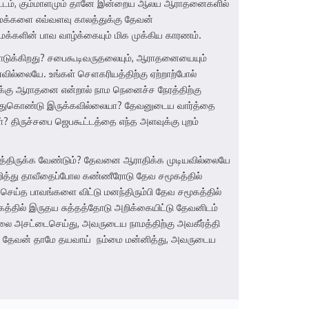
, பாட்டம், கும்மாளமும் தானே இன்றைய ஆலய ஆராதனைகளில்
மக்களை எவ்வளவு காலத்துக்கு தேவன்
க்களின் பாவ வாழ்க்கையும் மிக முக்கிய காரணம்.
டுக்கிறது? சபைகூடிவருதலையும், ஆராதனையையும்
ில்லையே. உங்கள் சௌகரியத்திற்கு ஏற்றாற்போல்
்கு ஆராதனை என்றால் நாம நெனைச்ச நேரத்திற்கு
த்துகொண்டு இருக்கவில்லையா? தேவனுடைய வார்த்தை
? திருச்சபை ஜெபகூட்டத்தை எந்த அளவுக்கு புறம்
வைத்திருக்க வேண்டும்? தேவனை ஆராதிக்க முடியவில்லையே
ுறித்து தாவீதைப்போல கண்ணீரோடு தேவ சமூகத்தில்
க செய்த பாவங்களை விட்டு மனந்திரும்பி தேவ சமூகத்தில்
கத்தில் இருதய சுத்தத்தோடு அறிக்கையிட்டு தேவனிடம்
லை அசட்டைசெய்து, அவருடைய நாமத்திற்கு அவகீர்த்தி
ையுள்ள தேவன் தாமே தயவாய் நம்மை மன்னித்து, அவருடைய