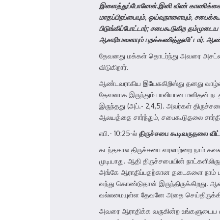
இளைத்துப்போனேன்
.
இனி வீண் காணிக்க
மாதப்பிறப்பையும்
,
ஓய்வுநாளையும்
,
சபைக்கூட
பிடுங்கிப்போட்டார்
;
சபைகூடுகிற தம்முடைய 
ஆசாரியனையும் புறக்கணித்துவிட்டார்
.
ஆண்ட
தேவனது மக்கள் தொடர்ந்து அவரை அசட்டை
விடுகிறார்.
ஆண்டவராகிய இயேசுகிறிஸ்து தனது வாழ்வி
தேவனாக இருந்தும் பாவியான மனிதன் நடத
இருந்தது (அப்.- 2,4,5). அவர்கள் திருச
ஆலயத்தை சார்ந்தும், சபைகூடுதலை சார்தி
எபி.- 10:25-ல்
திருச்சபை கூடிவருதலை விட்
கடந்தகால திருச்சபை வரலாற்றை நாம் கவனித
முடியாது. ஆதி திருச்சபையின் நாட்களிலிர
அங்கே ஆராதிப்பதற்கான தடைகளை நாம் பார்க
வந்து கொண்டுதான் இருந்திருக்கிறது. ஆன
வல்லமையுள்ள தேவனே அதை செய்திருக்கிறா
அவரை ஆராதிக்க வருகின்ற உங்களுடைய எ